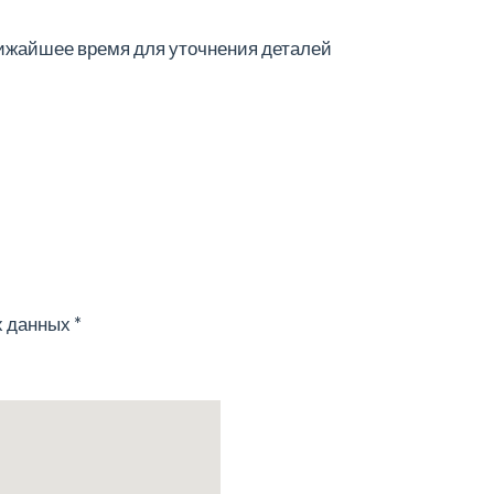
лижайшее время для уточнения деталей
х данных
*