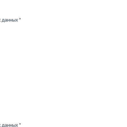
х данных
*
х данных
*