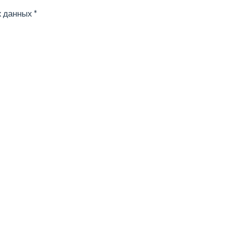
х данных
*