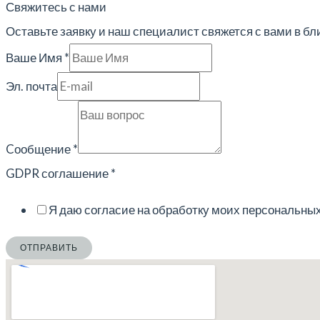
Свяжитесь с нами
Оставьте заявку и наш специалист свяжется с вами в б
Ваше Имя
*
почта
Эл. почта
Ваше
GDPR
Cообщение
*
GDPR соглашение
*
Я даю согласие на обработку моих персональны
ОТПРАВИТЬ