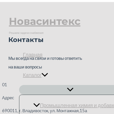
Перейти
к
Новасинтекс
содержимому
Решаем задачи снабжения
Контакты
Главная
Мы всегда на связи и готовы ответить
на ваши вопросы
Каталог
01
ПЕРЕКЛЮЧАТЕЛЬ
МЕНЮ
Адрес
Промышленная химия и добав
690011, г. Владивосток, ул. Монтажная,15а